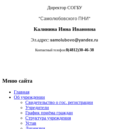
Директор СОГБУ
"Самолюбовского ПНИ"
Калинина Инна Ивановна
samolubovo@yandex.ru
Эл.адрес:
8(4812)30-46-38
Контактный телефон:
Меню сайта
Главная
Об учреждении
Свидетельство о гос. регистрации
Учредители
График приёма граждан
Структура учреждения
Устав
Лицензии