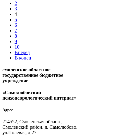
2
3
4
5
6
7
8
9
10
Вперёд
В конец
смоленское областное
государственное бюджетное
учреждение
«Самолюбовский
психоневрологический интернат»
Адрес
214552, Смоленская область,
Смоленский район, д. Самолюбово,
ул.Полевая, д.27