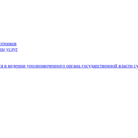
ботников
оц услуг
я в ведении уполномоченного органа государственной власти с