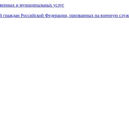
твенных и муниципальных услуг
й граждан Российской Федерации, призванных на военную слу