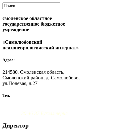
смоленское областное
государственное бюджетное
учреждение
«Самолюбовский
психоневрологический интернат»
Адрес:
214580, Смоленская область,
Смоленский район, д. Самолюбово,
ул.Полевая, д.27
Тел.
8 (4812) 30-46-38 Администрация
30-46-37 Бухгалтерия
Директор