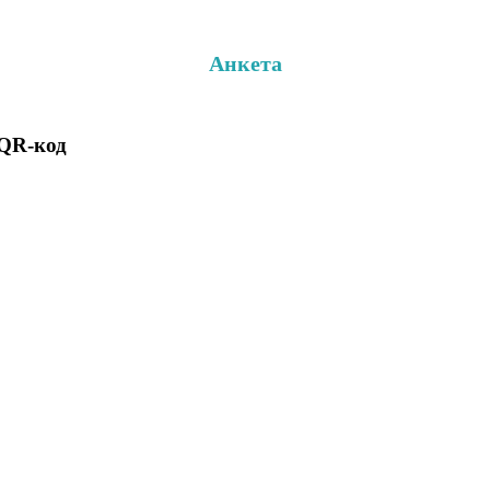
Анкета
 QR-код