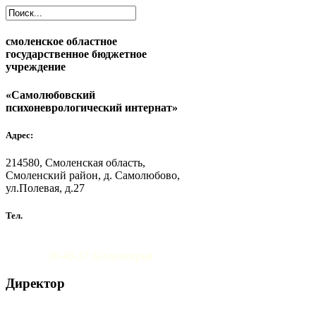
смоленское областное
государственное бюджетное
учреждение
«Самолюбовский
психоневрологический интернат»
Адрес:
214580, Смоленская область,
Смоленский район, д. Самолюбово,
ул.Полевая, д.27
Тел.
8 (4812) 30-46-38 Администрация
30-46-37 Бухгалтерия
Директор