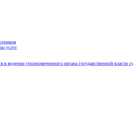
ботников
оц услуг
я в ведении уполномоченного органа государственной власти с