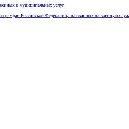
твенных и муниципальных услуг
й граждан Российской Федерации, призванных на военную слу